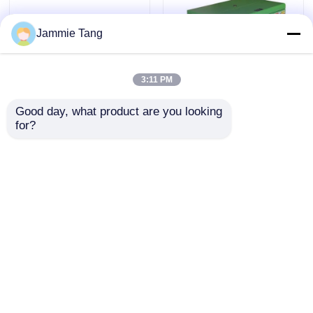
Jammie Tang
3:11 PM
Good day, what product are you looking 
for?
管の内部クリーニングのた
湿気制御Mistingの屋外の
めのノズルの高圧さびない
景色の庭のための産業霧機
回す合金鋼の下水道
械
お問い合わせを送信
お問い合わせを送信
家へ
ホーム
企業情報
お問い合わせ
Desktop Site
製品
地図
プライバシーポリシー
わたしたち に つい て