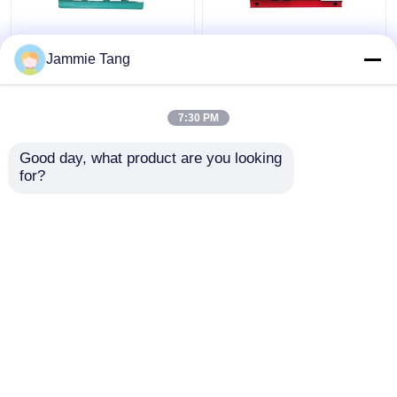
工業用水噴射浄化機 交
錆の船の外皮のクリー
Jammie Tang
換器管用水噴出機
ニングのための
ISO9001高圧下水道の
ジェット機で行く機械
7:30 PM
ベストプライス
ベストプライス
Good day, what product are you looking 
for?
お問い合わせ
お問い合わせ
多くを見て下さい
ホーム
企業情報
お問い合わせ
Desktop Site
地図
プライバシーポリシー