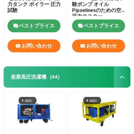
力タンク ボイラー 圧力
験ポンプ オイル
試験
Pipoelinesのための空気
圧力テスター
ベストプライス
ベストプライス
お問い合わせ
お問い合わせ
産業高圧洗濯機
(44)